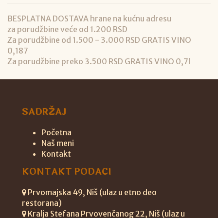
BESPLATNA DOSTAVA hrane na kućnu adresu
za porudžbine veće od 1.200 RSD
Za porudžbine od 1.500 - 3.000 RSD GRATIS VINO
0,187
Za porudžbine preko 3.500 RSD GRATIS VINO 0,7l
SADRŽAJ
Početna
Naš meni
Kontakt
KONTAKT PODACI
Prvomajska 49, Niš (ulaz u etno deo
restorana)
Kralja Stefana Prvovenčanog 22, Niš (ulaz u