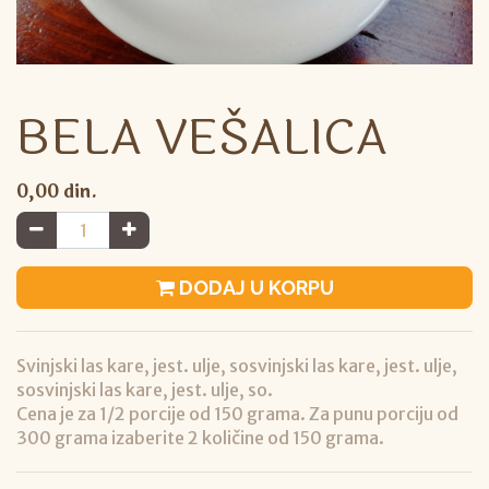
BELA VEŠALICA
0,00
din.
DODAJ U KORPU
Svinjski las kare, jest. ulje, sosvinjski las kare, jest. ulje,
sosvinjski las kare, jest. ulje, so.
Cena je za 1/2 porcije od 150 grama. Za punu porciju od
300 grama izaberite 2 količine od 150 grama.