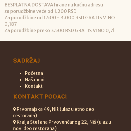
BESPLATNA DOSTAVA hrane na kućnu adresu
za porudžbine veće od 1.200 RSD
Za porudžbine od 1.500 - 3.000 RSD GRATIS VINO
0,187
Za porudžbine preko 3.500 RSD GRATIS VINO 0,7l
SADRŽAJ
Početna
Naš meni
Kontakt
KONTAKT PODACI
Prvomajska 49, Niš (ulaz u etno deo
restorana)
Kralja Stefana Prvovenčanog 22, Niš (ulaz u
novi deo restorana)