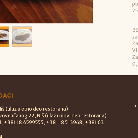
po
25
BE
za
Za
VI
Za
0,
DACI
š (ulaz u etno deo restorana)
vovenčanog 22, Niš (ulaz u novi deo restorana)
11, +381 18 4599555, +381 18 513968, +381 63
a