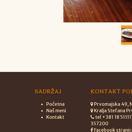
SADRŽAJ
KONTAKT PO
Početna
Prvomajska 49, Ni
Naš meni
Kralja Stefana Pr
Kontakt
tel +381 18 5111
357200
Facebook stranic