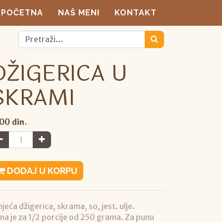
POČETNA
NAŠ MENI
KONTAKT
DŽIGERICA U
SKRAMI
,00
din.
DODAJ U KORPU
njeća džigerica, skrama, so, jest. ulje.
na je za 1/2 porcije od 250 grama. Za punu