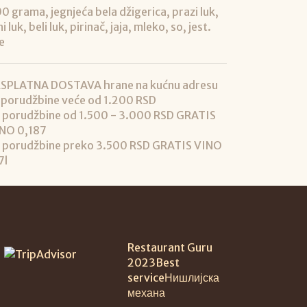
0 grama, jegnjeća bela džigerica, prazi luk,
ni luk, beli luk, pirinač, jaja, mleko, so, jest.
je
SPLATNA DOSTAVA hrane na kućnu adresu
 porudžbine veće od 1.200 RSD
 porudžbine od 1.500 - 3.000 RSD GRATIS
NO 0,187
 porudžbine preko 3.500 RSD GRATIS VINO
7l
Restaurant Guru
2023
Best
service
Нишлијска
механа