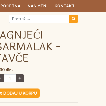
POČETNA
NAŠ MENI
KONTAKT
JAGNJEĆI
SARMALAK -
TAVČE
,00
din.
DODAJ U KORPU