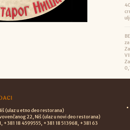
40
cr
ul
BE
za
Za
VI
Za
0,
DACI
š (ulaz u etno deo restorana)
vovenčanog 22, Niš (ulaz u novi deo restorana)
11, +381 18 4599555, +381 18 513968, +381 63