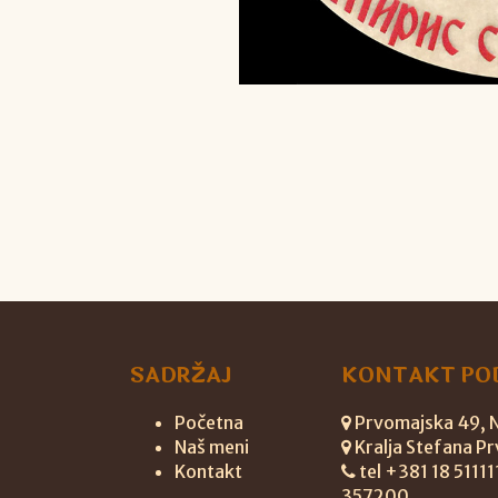
SADRŽAJ
KONTAKT PO
Početna
Prvomajska 49, Ni
Naš meni
Kralja Stefana Pr
Kontakt
tel +381 18 5111
357200