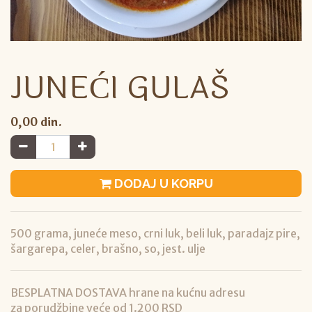
JUNEĆI GULAŠ
0,00
din.
DODAJ U KORPU
500 grama, juneće meso, crni luk, beli luk, paradajz pire,
šargarepa, celer, brašno, so, jest. ulje
BESPLATNA DOSTAVA hrane na kućnu adresu
za porudžbine veće od 1.200 RSD