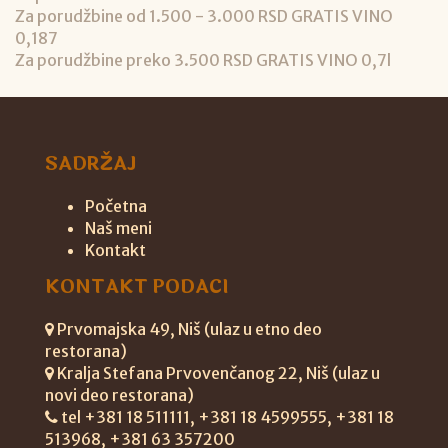
Za porudžbine od 1.500 - 3.000 RSD GRATIS VINO
0,187
Za porudžbine preko 3.500 RSD GRATIS VINO 0,7l
SADRŽAJ
Početna
Naš meni
Kontakt
KONTAKT PODACI
Prvomajska 49, Niš (ulaz u etno deo
restorana)
Kralja Stefana Prvovenčanog 22, Niš (ulaz u
novi deo restorana)
tel +381 18 511111, +381 18 4599555, +381 18
513968, +381 63 357200