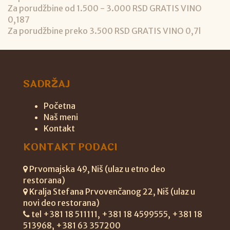
Za porudžbine od 1.500 - 3.000 RSD GRATIS VINO
0,187
Za porudžbine preko 3.500 RSD GRATIS VINO 0,7l
SADRŽAJ
Početna
Naš meni
Kontakt
KONTAKT PODACI
Prvomajska 49, Niš (ulaz u etno deo
restorana)
Kralja Stefana Prvovenčanog 22, Niš (ulaz u
novi deo restorana)
tel +381 18 511111, +381 18 4599555, +381 18
513968, +381 63 357200