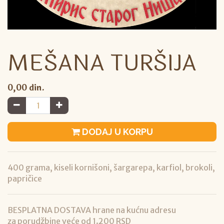
MEŠANA TURŠIJA
0,00
din.
DODAJ U KORPU
400 grama, kiseli kornišoni, šargarepa, karfiol, brokoli,
papričice
BESPLATNA DOSTAVA hrane na kućnu adresu
za porudžbine veće od 1.200 RSD