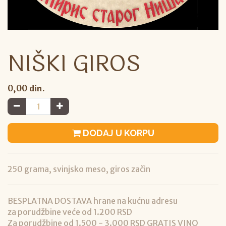
NIŠKI GIROS
0,00
din.
DODAJ U KORPU
250 grama, svinjsko meso, giros začin
BESPLATNA DOSTAVA hrane na kućnu adresu
za porudžbine veće od 1.200 RSD
Za porudžbine od 1.500 - 3.000 RSD GRATIS VINO