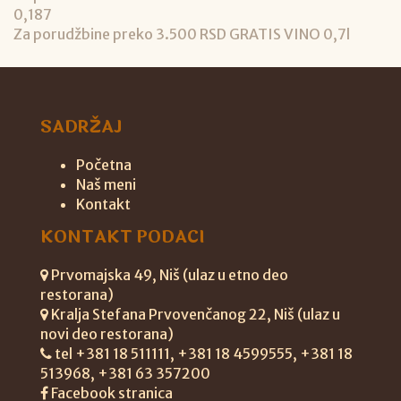
0,187
Za porudžbine preko 3.500 RSD GRATIS VINO 0,7l
SADRŽAJ
Početna
Naš meni
Kontakt
KONTAKT PODACI
Prvomajska 49, Niš (ulaz u etno deo
restorana)
Kralja Stefana Prvovenčanog 22, Niš (ulaz u
novi deo restorana)
tel +381 18 511111, +381 18 4599555, +381 18
513968, +381 63 357200
Facebook stranica