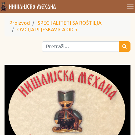
Proizvod
SPECIJALITETI SA ROŠTILJA
OVČIJA PLJESKAVICA OD 5