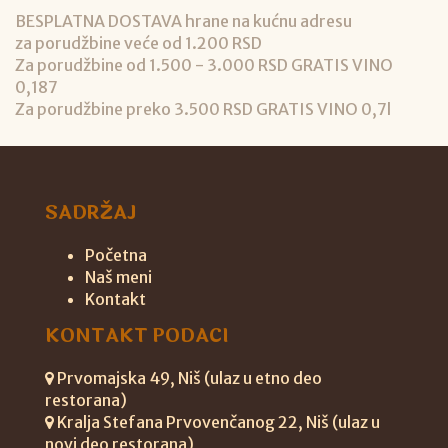
BESPLATNA DOSTAVA hrane na kućnu adresu
za porudžbine veće od 1.200 RSD
Za porudžbine od 1.500 - 3.000 RSD GRATIS VINO
0,187
Za porudžbine preko 3.500 RSD GRATIS VINO 0,7l
SADRŽAJ
Početna
Naš meni
Kontakt
KONTAKT PODACI
Prvomajska 49, Niš (ulaz u etno deo
restorana)
Kralja Stefana Prvovenčanog 22, Niš (ulaz u
novi deo restorana)