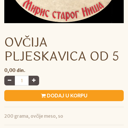
OVČIJA
PLJESKAVICA OD 5
0,00
din.
DODAJ U KORPU
200 grama, ovčije meso, so