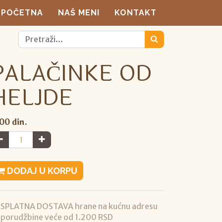
POČETNA
NAŠ MENI
KONTAKT
PALAČINKE OD
HELJDE
,00
din.
DODAJ U KORPU
SPLATNA DOSTAVA hrane na kućnu adresu
 porudžbine veće od 1.200 RSD