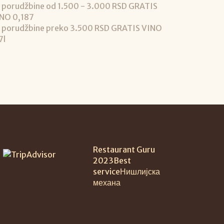
 porudžbine od 1.500 - 3.000 RSD GRATIS
NO 0,187
 porudžbine preko 3.500 RSD GRATIS VINO
7l
Restaurant Guru
2023
Best
service
Нишлијска
механа