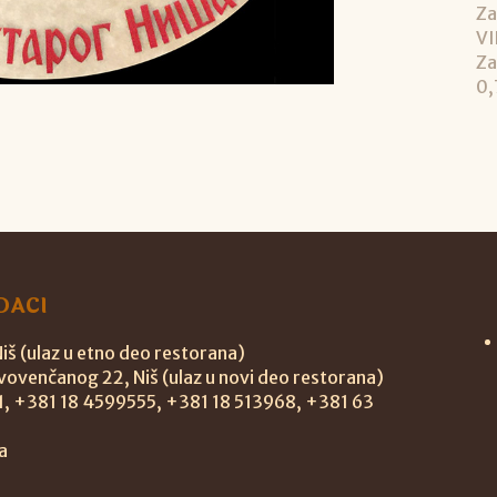
Za
VI
Za
0,
DACI
š (ulaz u etno deo restorana)
vovenčanog 22, Niš (ulaz u novi deo restorana)
11, +381 18 4599555, +381 18 513968, +381 63
a