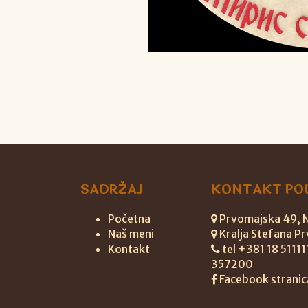
SADRŽAJ
KONTAKT PO
Početna
Prvomajska 49, Ni
Naš meni
Kralja Stefana Pr
Kontakt
tel +381 18 5111
357200
Facebook stranic