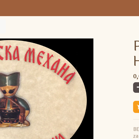
0
BE
za