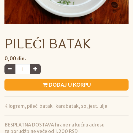
PILEĆI BATAK
0,00
din.
DODAJ U KORPU
Kilogram, pileći batak i karabatak, so, jest. ulje
BESPLATNA DOSTAVA hrane na kućnu adresu
za porudžbine veće od 1.200 RSD