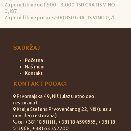
Za porudžbine od 1.500 - 3.000 RSD GRATIS VINO
0,187
Za porudžbine preko 3.500 RSD GRATIS VINO 0,7l
SADRŽAJ
Početna
Naš meni
Kontakt
KONTAKT PODACI
Prvomajska 49, Niš (ulaz u etno deo
restorana)
Kralja Stefana Prvovenčanog 22, Niš (ulaz u
novi deo restorana)
tel +381 18 511111, +381 18 4599555, +381 18
513968, +381 63 357200