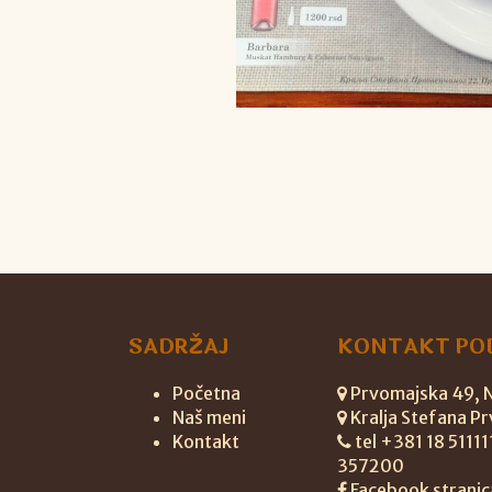
SADRŽAJ
KONTAKT PO
Početna
Prvomajska 49, Ni
Naš meni
Kralja Stefana Pr
Kontakt
tel +381 18 5111
357200
Facebook stranic