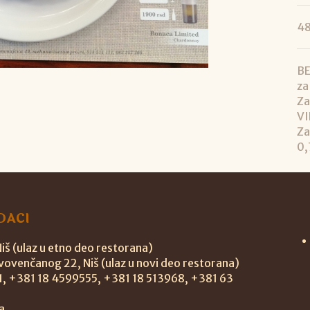
48
BE
za
Za
VI
Za
0,
DACI
š (ulaz u etno deo restorana)
vovenčanog 22, Niš (ulaz u novi deo restorana)
11, +381 18 4599555, +381 18 513968, +381 63
a