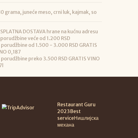
0 grama, juneće meso, crni luk, kajmak, so
SPLATNA DOSTAVA hrane na kućnu adresu
 porudžbine veće od 1.200 RSD
 porudžbine od 1.500 - 3.000 RSD GRATIS
NO 0,187
 porudžbine preko 3.500 RSD GRATIS VINO
7l
Restaurant Guru
2023
Best
service
Нишлијска
механа