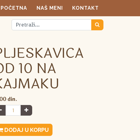
POČETNA
NAŠ MENI
KONTAKT
PLJESKAVICA
OD 10 NA
KAJMAKU
,00
din.
DODAJ U KORPU