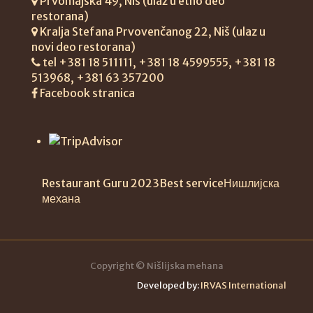
Prvomajska 49, Niš (ulaz u etno deo
restorana)
Kralja Stefana Prvovenčanog 22, Niš (ulaz u
novi deo restorana)
tel +381 18 511111, +381 18 4599555, +381 18
513968, +381 63 357200
Facebook stranica
Restaurant Guru 2023
Best service
Нишлијска
механа
Copyright ©
Nišlijska mehana
Developed by:
IRVAS International