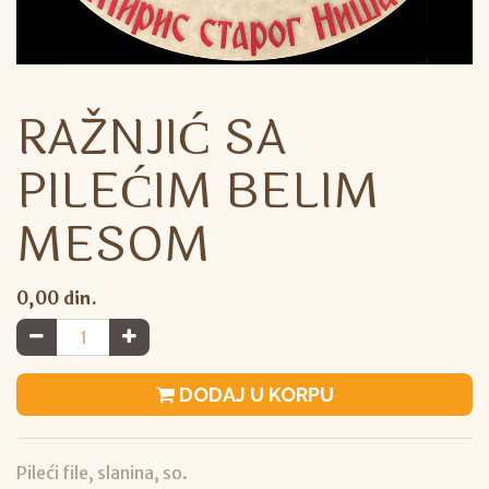
RAŽNJIĆ SA
PILEĆIM BELIM
MESOM
0,00
din.
DODAJ U KORPU
Pileći file, slanina, so.