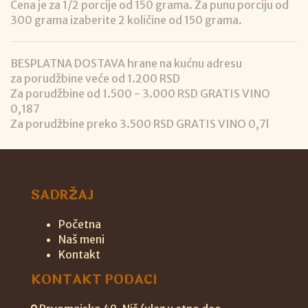
Cena je za 1/2 porcije od 150 grama. Za punu porciju od
300 grama izaberite 2 količine od 150 grama.
BESPLATNA DOSTAVA hrane na kućnu adresu
za porudžbine veće od 1.200 RSD
Za porudžbine od 1.500 - 3.000 RSD GRATIS VINO
0,187
Za porudžbine preko 3.500 RSD GRATIS VINO 0,7l
SADRŽAJ
Početna
Naš meni
Kontakt
KONTAKT PODACI