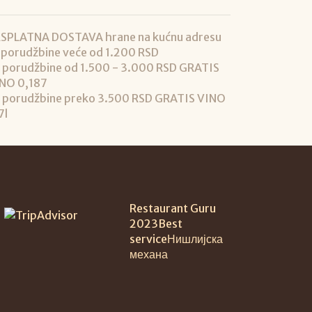
SPLATNA DOSTAVA hrane na kućnu adresu
 porudžbine veće od 1.200 RSD
 porudžbine od 1.500 - 3.000 RSD GRATIS
NO 0,187
 porudžbine preko 3.500 RSD GRATIS VINO
7l
Restaurant Guru
2023
Best
service
Нишлијска
механа