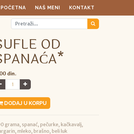
POČETNA
NAŠ MENI
KONTAKT
SUFLE OD
SPANAĆA*
,00
din.
DODAJ U KORPU
0 grama, spanać, pečurke, kačkavalj,
rgarin, mleko, brašno, beli luk