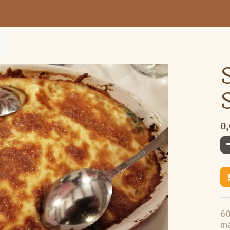
0
60
ma