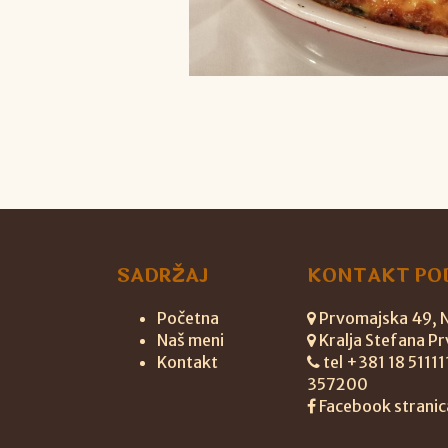
SADRŽAJ
KONTAKT PO
Početna
Prvomajska 49, Ni
Naš meni
Kralja Stefana Pr
Kontakt
tel +381 18 5111
357200
Facebook stranic