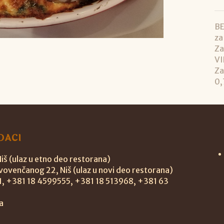
BE
za
Za
VI
Za
0,
DACI
š (ulaz u etno deo restorana)
vovenčanog 22, Niš (ulaz u novi deo restorana)
11, +381 18 4599555, +381 18 513968, +381 63
a